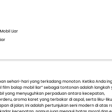
Mobil Liar
iar
dupan sehari-hari yang terkadang monoton. Ketika Anda ing
 film balap mobil liar” sebagai tontonan adalah langkah
mobil yang menyuguhkan perpaduan antara kecepatan,
ru, aroma karet yang terbakar di aspal, serta liku-liku
an di jalan; ini adalah pertunjukan seni modern di atas r
ekadar kecepatan, namun juga menguji batas moral dan 