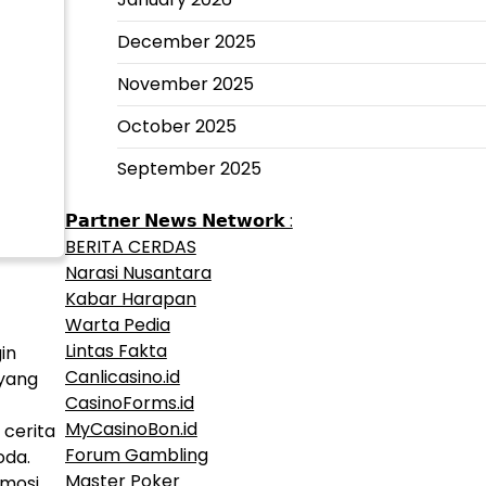
December 2025
November 2025
October 2025
September 2025
𝗣𝗮𝗿𝘁𝗻𝗲𝗿 𝗡𝗲𝘄𝘀 𝗡𝗲𝘁𝘄𝗼𝗿𝗸 :
BERITA CERDAS
Narasi Nusantara
Kabar Harapan
Warta Pedia
Lintas Fakta
in
Canlicasino.id
 yang
CasinoForms.id
MyCasinoBon.id
 cerita
Forum Gambling
oda.
Master Poker
emosi