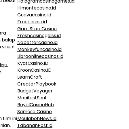
a besar
Hologramcasinogames.id
Himontecasino.id
Guavacasino.id
Froecasino.id
Gam Stop Casino
ara
Freshcasinoglass.id
 balap
Nobettercasino.id
 visual
Monkeyfuncasino.id
Libraonlinecasinos.id
KyatCasino.ID
aju,
KroonCasino.ID
n
LearnCraft
CreatorPlaybook
BudgetVoyager
ManifestSoul
RoyalCasinoHub
Samosa Casino
MeulabohNews.id
film ini
TabananPost.id
nian,