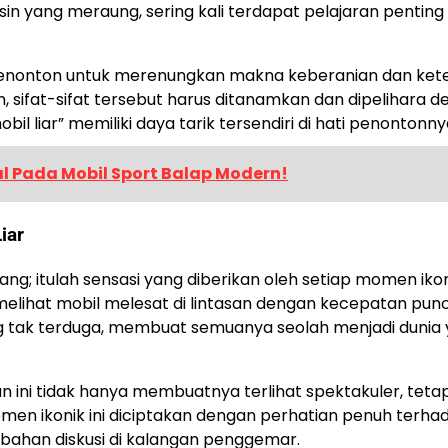
sin yang meraung, sering kali terdapat pelajaran penting
ak penonton untuk merenungkan makna keberanian dan ket
ifat-sifat tersebut harus ditanamkan dan dipelihara d
bil liar” memiliki daya tarik tersendiri di hati penontonny
al Pada Mobil Sport Balap Modern!
iar
ng; itulah sensasi yang diberikan oleh setiap momen iko
a melihat mobil melesat di lintasan dengan kecepatan pun
g tak terduga, membuat semuanya seolah menjadi dunia
 ini tidak hanya membuatnya terlihat spektakuler, tetap
men ikonik ini diciptakan dengan perhatian penuh terha
 bahan diskusi di kalangan penggemar.