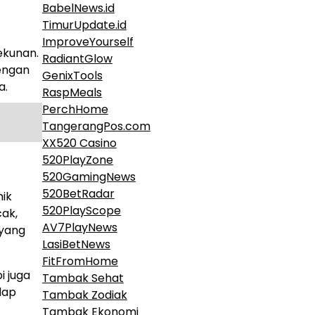
BabelNews.id
TimurUpdate.id
ImproveYourself
ekunan.
RadiantGlow
engan
GenixTools
a.
RaspMeals
PerchHome
TangerangPos.com
XX520 Casino
520PlayZone
520GamingNews
520BetRadar
nik
520PlayScope
cak,
AV7PlayNews
 yang
LasiBetNews
FitFromHome
i juga
Tambak Sehat
dap
Tambak Zodiak
Tambak Ekonomi