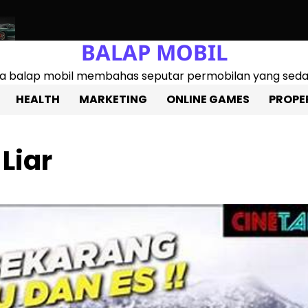
BALAP MOBIL
6 2025: Mobil Sport Entry-level Paling Bertenaga, Cocok Untuk
ita balap mobil membahas seputar permobilan yang sedan
HEALTH
MARKETING
ONLINE GAMES
PROPE
Liar