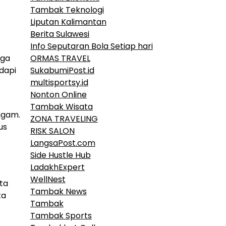
Tambak Teknologi
Liputan Kalimantan
Berita Sulawesi
Info Seputaran Bola Setiap hari
uga
ORMAS TRAVEL
dapi
SukabumiPost.id
multisportsy.id
Nonton Online
Tambak Wisata
agam.
ZONA TRAVELING
us
RISK SALON
LangsaPost.com
Side Hustle Hub
LadakhExpert
WellNest
ta
Tambak News
ta
Tambak
Tambak Sports