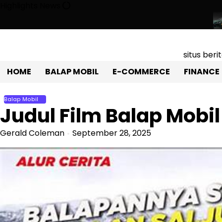
Skip
Highlights News
to
content
l Sport Listrik Atap Terbuka Yang Mencuri Perhatian!
Toyota Gr8
situs ber
HOME
BALAP MOBIL
E-COMMERCE
FINANCE
Balap Mobil
Judul Film Balap Mobil 
Gerald Coleman
September 28, 2025