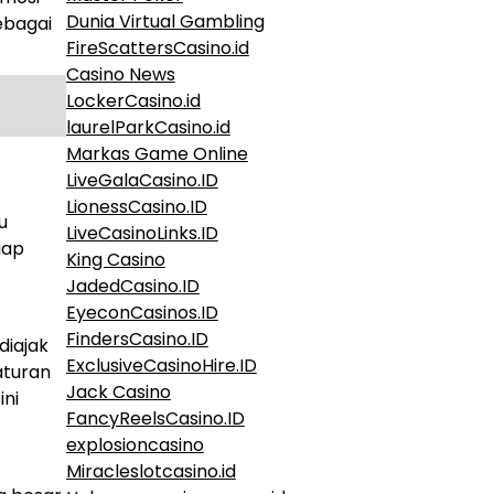
Dunia Virtual Gambling
ebagai
FireScattersCasino.id
Casino News
LockerCasino.id
laurelParkCasino.id
Markas Game Online
LiveGalaCasino.ID
LionessCasino.ID
u
LiveCasinoLinks.ID
iap
King Casino
JadedCasino.ID
EyeconCasinos.ID
FindersCasino.ID
diajak
ExclusiveCasinoHire.ID
aturan
Jack Casino
ini
FancyReelsCasino.ID
explosioncasino
Miracleslotcasino.id