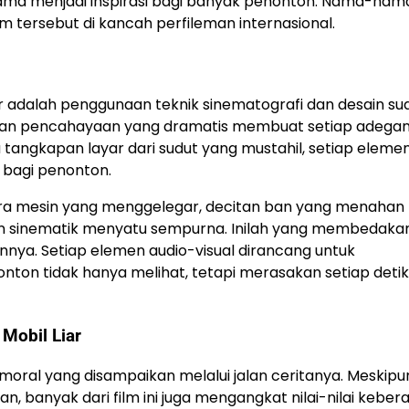
ama menjadi inspirasi bagi banyak penonton. Nama-nam
lm tersebut di kancah perfileman internasional.
liar adalah penggunaan teknik sinematografi dan desain su
an pencahayaan yang dramatis membuat setiap adegan
 tangkapan layar dari sudut yang mustahil, setiap elemen
 bagi penonton.
ara mesin yang menggelegar, decitan ban yang menahan l
 sinematik menyatu sempurna. Inilah yang membedaka
ainnya. Setiap elemen audio-visual dirancang untuk
 tidak hanya melihat, tetapi merasakan setiap detik
 Mobil Liar
 moral yang disampaikan melalui jalan ceritanya. Meskipun 
banyak dari film ini juga mengangkat nilai-nilai kebera