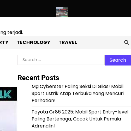
 Pemula Adrenalin!
Tragedi Di Sirkuit Sentul! Balap Touring D
g terjadi.
RTY
TECHNOLOGY
TRAVEL
Search
for:
Recent Posts
Mg Cyberster Paling Seksi Di Giias! Mobil
Sport Listrik Atap Terbuka Yang Mencuri
Perhatian!
Toyota Gr86 2025: Mobil Sport Entry-level
Paling Bertenaga, Cocok Untuk Pemula
Adrenalin!