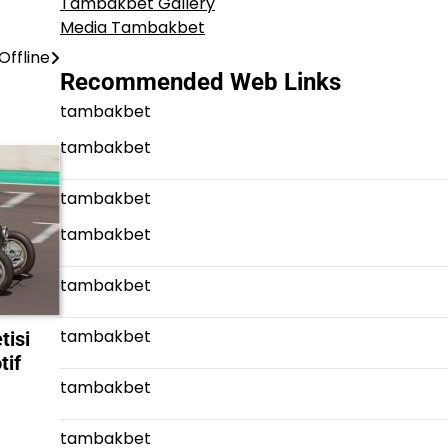
Tambakbet Gallery
Media Tambakbet
ffline
Recommended Web Links
tambakbet
tambakbet
tambakbet
tambakbet
tambakbet
tambakbet
tisi
tif
tambakbet
tambakbet