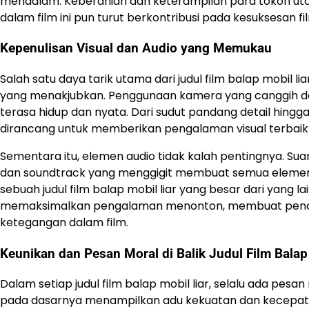
mendalam. Keberanian dan keterampilan para tokoh ut
dalam film ini pun turut berkontribusi pada kesuksesan fi
Kepenulisan Visual dan Audio yang Memukau
Salah satu daya tarik utama dari judul film balap mobil 
yang menakjubkan. Penggunaan kamera yang canggih d
terasa hidup dan nyata. Dari sudut pandang detail hingga
dirancang untuk memberikan pengalaman visual terbaik
Sementara itu, elemen audio tidak kalah pentingnya. Su
dan soundtrack yang menggigit membuat semua elemen
sebuah judul film balap mobil liar yang besar dari yang l
memaksimalkan pengalaman menonton, membuat penonton
ketegangan dalam film.
Keunikan dan Pesan Moral di Balik Judul Film Balap
Dalam setiap judul film balap mobil liar, selalu ada pesan
pada dasarnya menampilkan adu kekuatan dan kecepatan, 