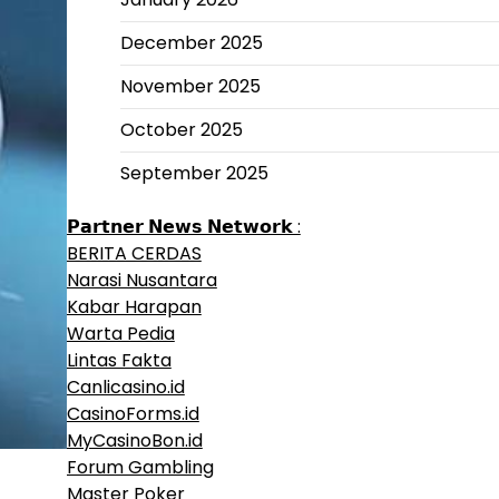
December 2025
November 2025
October 2025
September 2025
𝗣𝗮𝗿𝘁𝗻𝗲𝗿 𝗡𝗲𝘄𝘀 𝗡𝗲𝘁𝘄𝗼𝗿𝗸 :
BERITA CERDAS
Narasi Nusantara
Kabar Harapan
Warta Pedia
Lintas Fakta
Canlicasino.id
CasinoForms.id
MyCasinoBon.id
Forum Gambling
Master Poker