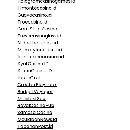
Hologramcasinogames.id
Himontecasino.id
Guavacasino.id
Froecasino.id
Gam Stop Casino
Freshcasinoglass.id
Nobettercasino.id
Monkeyfuncasino.id
Libraonlinecasinos.id
KyatCasino.ID
KroonCasino.ID
LearnCraft
CreatorPlaybook
BudgetVoyager
ManifestSoul
RoyalCasinoHub
Samosa Casino
MeulabohNews.id
TabananPost.id