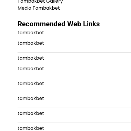
Tambakbet Gallery
Media Tambakbet
Recommended Web Links
tambakbet
tambakbet
tambakbet
tambakbet
tambakbet
tambakbet
tambakbet
tambakbet