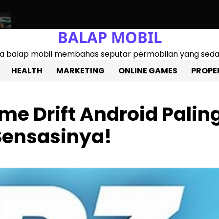
BALAP MOBIL
6 2025: Mobil Sport Entry-level Paling Bertenaga, Cocok Untuk
ita balap mobil membahas seputar permobilan yang sedan
HEALTH
MARKETING
ONLINE GAMES
PROPE
ame Drift Android Palin
 Sensasinya!