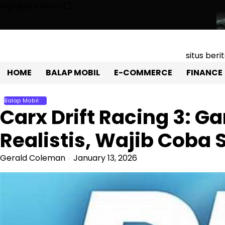
Skip
Highlights News
to
content
l Sport Listrik Atap Terbuka Yang Mencuri Perhatian!
Toyota Gr8
situs ber
HOME
BALAP MOBIL
E-COMMERCE
FINANCE
Balap Mobil
Carx Drift Racing 3: G
Realistis, Wajib Coba
Gerald Coleman
January 13, 2026