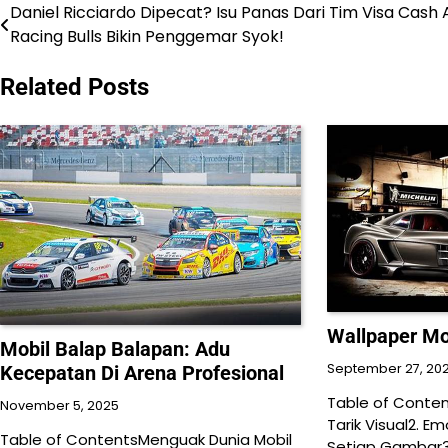
Daniel Ricciardo Dipecat? Isu Panas Dari Tim Visa Cash
Post
Racing Bulls Bikin Penggemar Syok!
navigation
Related Posts
Wallpaper Mo
Mobil Balap Balapan: Adu
September 27, 20
Kecepatan Di Arena Profesional
Table of Conte
November 5, 2025
Tarik Visual2. Em
Table of ContentsMenguak Dunia Mobil
Setiap Gambar3