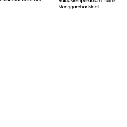
BalapMemperdalam Teknik
Menggambar Mobil…