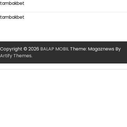
tambakbet
tambakbet
Copyright © 2026
BALAP MOBIL
Theme: Magaznews By
Artify Themes
.