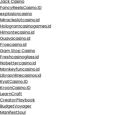
Jack Casino
FancyReelsCasino.ID
explosioncasino
Miracleslotcasino.id
Hologramcasinogames.id
Himontecasino.id
Guavacasino.id
Froecasino.id
Gam Stop Casino
Freshcasinoglass.id
Nobettercasino.id
Monkeyfuncasino.id
Libraonlinecasinos.id
KyatCasino.ID
KroonCasino.ID
LearnCraft
CreatorPlaybook
BudgetVoyager
ManifestSoul