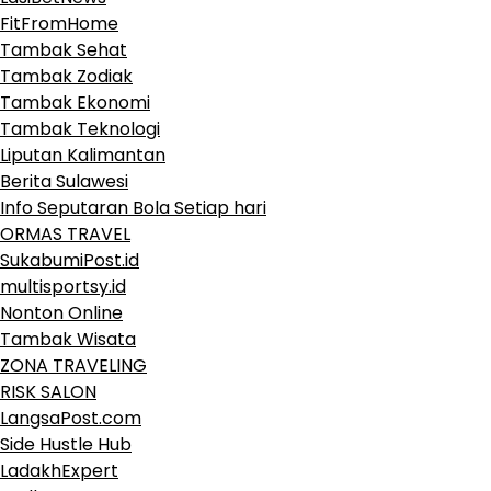
FitFromHome
Tambak Sehat
Tambak Zodiak
Tambak Ekonomi
Tambak Teknologi
Liputan Kalimantan
Berita Sulawesi
Info Seputaran Bola Setiap hari
ORMAS TRAVEL
SukabumiPost.id
multisportsy.id
Nonton Online
Tambak Wisata
ZONA TRAVELING
RISK SALON
LangsaPost.com
Side Hustle Hub
LadakhExpert