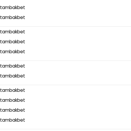
tambakbet
tambakbet
tambakbet
tambakbet
tambakbet
tambakbet
tambakbet
tambakbet
tambakbet
tambakbet
tambakbet