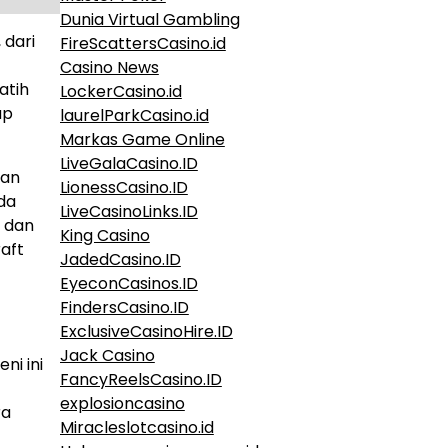
Dunia Virtual Gambling
 dari
FireScattersCasino.id
Casino News
atih
LockerCasino.id
ap
laurelParkCasino.id
Markas Game Online
LiveGalaCasino.ID
aan
LionessCasino.ID
nda
LiveCasinoLinks.ID
l dan
King Casino
raft
JadedCasino.ID
EyeconCasinos.ID
FindersCasino.ID
ExclusiveCasinoHire.ID
Jack Casino
ni ini
FancyReelsCasino.ID
explosioncasino
ra
Miracleslotcasino.id