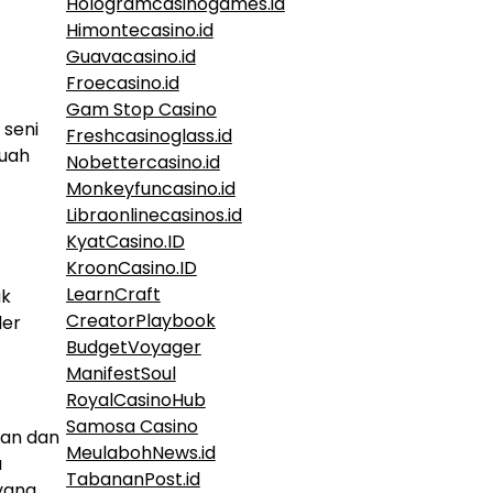
Hologramcasinogames.id
Himontecasino.id
Guavacasino.id
Froecasino.id
Gam Stop Casino
 seni
Freshcasinoglass.id
buah
Nobettercasino.id
Monkeyfuncasino.id
Libraonlinecasinos.id
KyatCasino.ID
KroonCasino.ID
LearnCraft
ak
CreatorPlaybook
der
BudgetVoyager
ManifestSoul
RoyalCasinoHub
Samosa Casino
ian dan
MeulabohNews.id
a
TabananPost.id
 yang