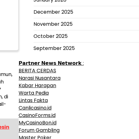
December 2025
November 2025
October 2025
September 2025
𝗣𝗮𝗿𝘁𝗻𝗲𝗿 𝗡𝗲𝘄𝘀 𝗡𝗲𝘁𝘄𝗼𝗿𝗸 :
BERITA CERDAS
amun,
Narasi Nusantara
ah
Kabar Harapan
?
Warta Pedia
, di
Lintas Fakta
il-
Canlicasino.id
CasinoForms.id
MyCasinoBon.id
esin
Forum Gambling
Master Poker