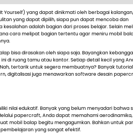
It Yourself) yang dapat dinikmati oleh berbagai kalangan,
litan yang dapat dipilih, siapa pun dapat mencoba dan
 kesalahan adalah bagian dari proses belajar. Selain mel
mana cara melipat bagian tertentu agar meniru mobil bal
nnya.
alap bisa dirasakan oleh siapa saja. Bayangkan kebangg
ni di ruang tamu atau kantor. Setiap detail kecil yang A
a. Nah, tertarik untuk segera membuatnya? Banyak tutoria
ern, digitalisasi juga menawarkan software desain paperc
liki nilai edukatif. Banyak yang belum menyadari bahwa se
 Melalui papercraft, Anda dapat memahami aerodinamika,
membuat mobil balap begitu mengagumkan. Bahkan untuk pa
tu pembelajaran yang sangat efektif.