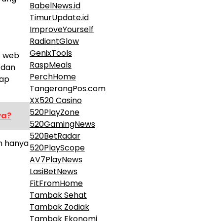
BabelNews.id
TimurUpdate.id
ImproveYourself
RadiantGlow
GenixTools
s web
RaspMeals
 dan
PerchHome
iap
TangerangPos.com
XX520 Casino
520PlayZone
ya?
520GamingNews
520BetRadar
n hanya
520PlayScope
AV7PlayNews
LasiBetNews
FitFromHome
Tambak Sehat
Tambak Zodiak
Tambak Ekonomi