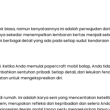
k biasa, namun kenyataannya ini adalah perwujudan dari
 hanya sekedar menempelkan lembaran kertas menjadi se
i berbagai detail yang ada pada setiap sudut kendaraan
. Ketika Anda memulai papercraft mobil balap, Anda tid
ahkan sentuhan pribadi. Setiap detail, dari lekukan fen
an untuk mengekspresikan diri.
i rumah. Ini adalah karya seni yang menceritakan ketelit
lem, merupakan refleksi dari kepribadian dan selera And
ngapresiasi desain mobil tanpa perlu mengeluarkan biaya