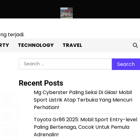
k Pemula Adrenalin!
Tragedi Di Sirkuit Sentul! Balap Touring D
g terjadi.
RTY
TECHNOLOGY
TRAVEL
Search
for:
Recent Posts
Mg Cyberster Paling Seksi Di Giias! Mobil
Sport Listrik Atap Terbuka Yang Mencuri
Perhatian!
Toyota Gr86 2025: Mobil Sport Entry-level
Paling Bertenaga, Cocok Untuk Pemula
Adrenalin!