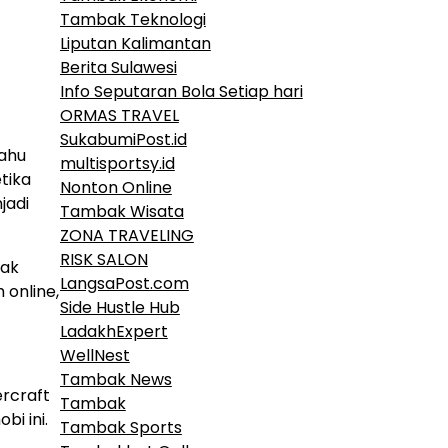
Tambak Teknologi
Liputan Kalimantan
Berita Sulawesi
Info Seputaran Bola Setiap hari
ORMAS TRAVEL
SukabumiPost.id
tahu
multisportsy.id
tika
Nonton Online
jadi
Tambak Wisata
ZONA TRAVELING
RISK SALON
yak
LangsaPost.com
 online,
Side Hustle Hub
LadakhExpert
WellNest
Tambak News
ercraft
Tambak
bi ini.
Tambak Sports