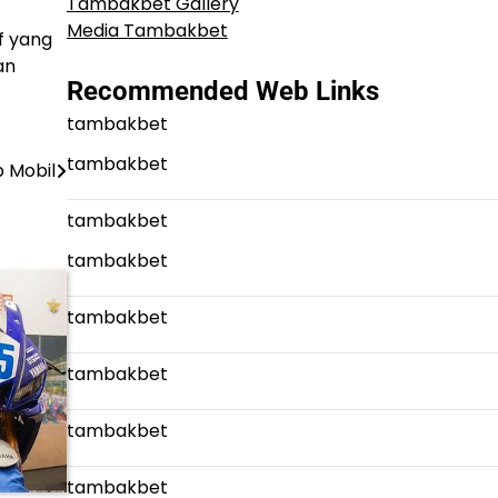
Tambakbet Gallery
Media Tambakbet
f yang
an
Recommended Web Links
tambakbet
tambakbet
p Mobil
tambakbet
tambakbet
tambakbet
tambakbet
tambakbet
tambakbet