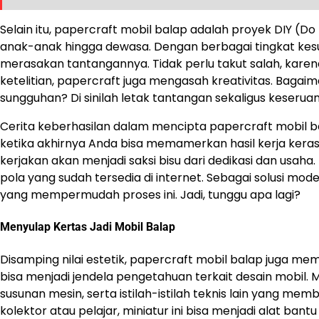
Selain itu, papercraft mobil balap adalah proyek DIY (Do 
anak-anak hingga dewasa. Dengan berbagai tingkat kesu
merasakan tantangannya. Tidak perlu takut salah, karena
ketelitian, papercraft juga mengasah kreativitas. Bagai
sungguhan? Di sinilah letak tantangan sekaligus keserua
Cerita keberhasilan dalam mencipta papercraft mobil b
ketika akhirnya Anda bisa memamerkan hasil kerja keras i
kerjakan akan menjadi saksi bisu dari dedikasi dan usah
pola yang sudah tersedia di internet. Sebagai solusi mod
yang mempermudah proses ini. Jadi, tunggu apa lagi?
Menyulap Kertas Jadi Mobil Balap
Disamping nilai estetik, papercraft mobil balap juga memi
bisa menjadi jendela pengetahuan terkait desain mobil.
susunan mesin, serta istilah-istilah teknis lain yang 
kolektor atau pelajar, miniatur ini bisa menjadi alat ban