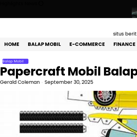
Skip
Highlights News
to
content
il Sport Listrik Atap Terbuka Yang Mencuri Perhatian!
Toyota Gr
situs ber
HOME
BALAP MOBIL
E-COMMERCE
FINANCE
Balap Mobil
Papercraft Mobil Bala
Gerald Coleman
September 30, 2025