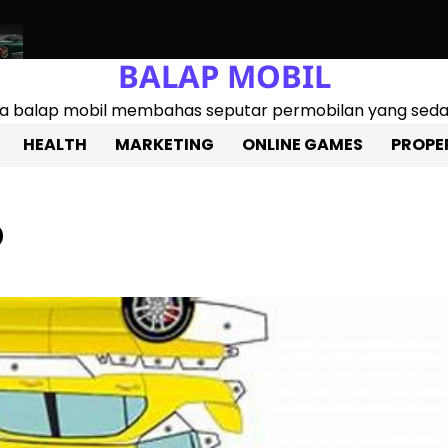
BALAP MOBIL
86 2025: Mobil Sport Entry-level Paling Bertenaga, Cocok Untu
ita balap mobil membahas seputar permobilan yang sedan
HEALTH
MARKETING
ONLINE GAMES
PROPE
p