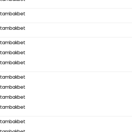
tambakbet
tambakbet
tambakbet
tambakbet
tambakbet
tambakbet
tambakbet
tambakbet
tambakbet
tambakbet
tambakbet