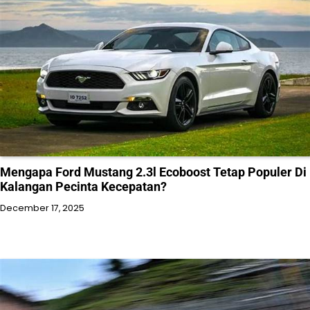
Mengapa Ford Mustang 2.3l Ecoboost Tetap Populer Di
Kalangan Pecinta Kecepatan?
December 17, 2025