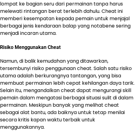
lompat ke bagian seru dari permainan tanpa harus
melewati rintangan berat terlebih dahulu. Cheat ini
memberi kesempatan kepada pemain untuk menjajal
berbagai jenis kendaraan balap yang notabene sering
menjadi incaran utama.
Risiko Menggunakan Cheat
Namun, di balik kemudahan yang ditawarkan,
tersembunyi risiko penggunaan cheat. Salah satu risiko
utama adalah berkurangnya tantangan, yang bisa
membuat permainan lebih cepat kehilangan daya tarik.
Selain itu, mengandalkan cheat dapat mengurangi skill
pemain dalam mengatasi berbagai situasi sulit di dalam
permainan. Meskipun banyak yang melihat cheat
sebagai alat bantu, ada baiknya untuk tetap menilai
secara kritis kapan waktu terbaik untuk
menggunakannya.