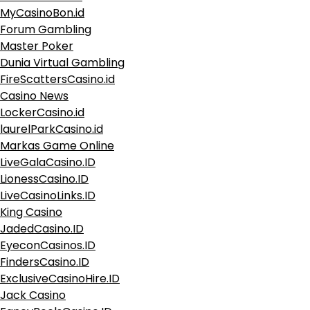
MyCasinoBon.id
Forum Gambling
Master Poker
Dunia Virtual Gambling
FireScattersCasino.id
Casino News
LockerCasino.id
laurelParkCasino.id
Markas Game Online
LiveGalaCasino.ID
LionessCasino.ID
LiveCasinoLinks.ID
King Casino
JadedCasino.ID
EyeconCasinos.ID
FindersCasino.ID
ExclusiveCasinoHire.ID
Jack Casino