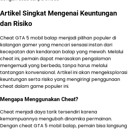
Artikel Singkat Mengenai Keuntungan
dan Risiko
Cheat GTA 5 mobil balap menjadi pilihan populer di
kalangan gamer yang mencari sensasi instan dari
kecepatan dan kendaraan balap yang mewah. Melalui
cheat ini, pemain dapat merasakan pengalaman
mengemudi yang berbeda, tanpa harus melalui
tantangan konvensional. Artikel ini akan mengeksplorasi
keuntungan serta risiko yang mengiringi penggunaan
cheat dalam game populer ini.
Mengapa Menggunakan Cheat?
Cheat menjadi daya tarik tersendiri karena
kemampuannya mengubah dinamika permainan.
Dengan cheat GTA 5 mobil balap, pemain bisa langsung