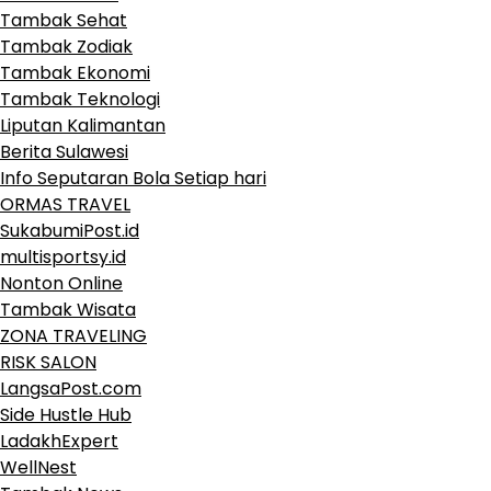
Tambak Sehat
Tambak Zodiak
Tambak Ekonomi
Tambak Teknologi
Liputan Kalimantan
Berita Sulawesi
Info Seputaran Bola Setiap hari
ORMAS TRAVEL
SukabumiPost.id
multisportsy.id
Nonton Online
Tambak Wisata
ZONA TRAVELING
RISK SALON
LangsaPost.com
Side Hustle Hub
LadakhExpert
WellNest