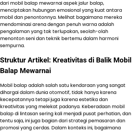
dari mobil balap mewarnai aspek jalur balap,
menciptakan hubungan emosional yang kuat antara
mobil dan penontonnya. Melihat bagaimana mereka
mendominasi arena dengan penuh warna adalah
pengalaman yang tak terlupakan, seolah-olah
menonton seni dan teknik bertemu dalam harmoni
sempurna.
Struktur Artikel: Kreativitas di Balik Mobil
Balap Mewarnai
Mobil balap adalah salah satu kendaraan yang sangat
dihargai dalam dunia otomotif, tidak hanya karena
kecepatannya tetapi juga karena estetika dan
kreativitas yang melekat padanya. Keberadaan mobil
balap di lintasan sering kali menjadi pusat perhatian, dan
tentu saja, ini juga bagian dari strategi pemasaran dan
promosi yang cerdas. Dalam konteks ini, bagaimana