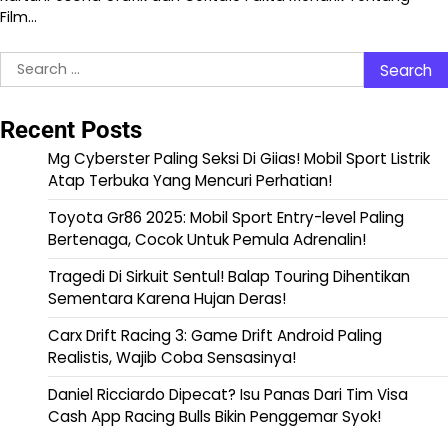
Film…
Search
for:
Recent Posts
Mg Cyberster Paling Seksi Di Giias! Mobil Sport Listrik
Atap Terbuka Yang Mencuri Perhatian!
Toyota Gr86 2025: Mobil Sport Entry-level Paling
Bertenaga, Cocok Untuk Pemula Adrenalin!
Tragedi Di Sirkuit Sentul! Balap Touring Dihentikan
Sementara Karena Hujan Deras!
Carx Drift Racing 3: Game Drift Android Paling
Realistis, Wajib Coba Sensasinya!
Daniel Ricciardo Dipecat? Isu Panas Dari Tim Visa
Cash App Racing Bulls Bikin Penggemar Syok!