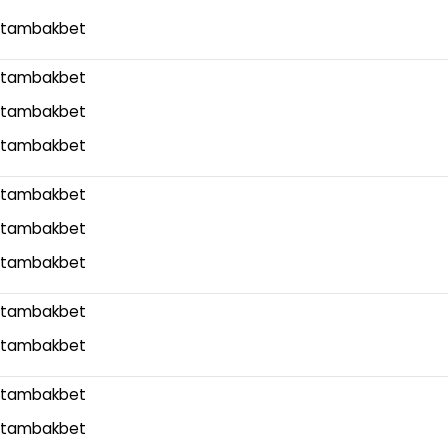
tambakbet
tambakbet
tambakbet
tambakbet
tambakbet
tambakbet
tambakbet
tambakbet
tambakbet
tambakbet
tambakbet