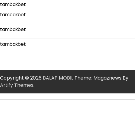
tambakbet
tambakbet
tambakbet
tambakbet
Copyright © 2026
BALAP MOBIL
Theme: Magaznews By
Artify Themes
.