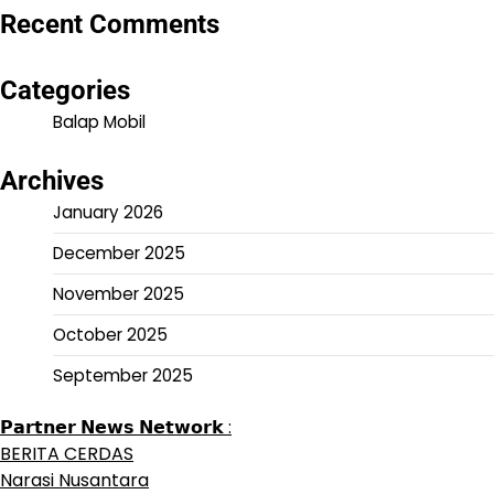
Recent Comments
Categories
Balap Mobil
Archives
January 2026
December 2025
November 2025
October 2025
September 2025
𝗣𝗮𝗿𝘁𝗻𝗲𝗿 𝗡𝗲𝘄𝘀 𝗡𝗲𝘁𝘄𝗼𝗿𝗸 :
BERITA CERDAS
Narasi Nusantara