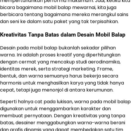
mempertahankan performa maksimum. Jadi, ketika kita
bicara bagaimana mobil balap mewarnai, kita juga
berbicara tentang bagaimana mereka merangkul sains
dan seni ke dalam satu paket yang tak terpisahkan.
Kreativitas Tanpa Batas dalam Desain Mobil Balap
Desain pada mobil balap bukanlah sekadar pilihan
warna. Ini adalah proses kreatif yang diperhitungkan
dengan cermat yang mencakup studi aerodinamika,
identitas merek, serta strategi marketing. Frame,
bentuk, dan warna semuanya harus bekerja secara
harmonis untuk menghasilkan karya yang tidak hanya
cepat, tetapi juga menonjol di antara kerumunan.
Seperti halnya cat pada lukisan, warna pada mobil balap
digunakan untuk menggambarkan karakter dan
membuat pernyataan. Dengan kreativitas yang tanpa
batas, desainer menggabungkan warna-warna berani
dan grafis dinamis yang dapat membedakan satu tim