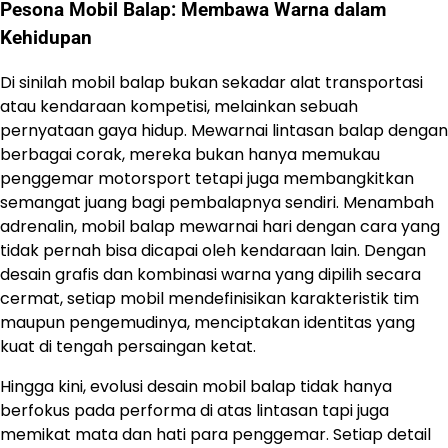
Pesona Mobil Balap: Membawa Warna dalam
Kehidupan
Di sinilah mobil balap bukan sekadar alat transportasi
atau kendaraan kompetisi, melainkan sebuah
pernyataan gaya hidup. Mewarnai lintasan balap dengan
berbagai corak, mereka bukan hanya memukau
penggemar motorsport tetapi juga membangkitkan
semangat juang bagi pembalapnya sendiri. Menambah
adrenalin, mobil balap mewarnai hari dengan cara yang
tidak pernah bisa dicapai oleh kendaraan lain. Dengan
desain grafis dan kombinasi warna yang dipilih secara
cermat, setiap mobil mendefinisikan karakteristik tim
maupun pengemudinya, menciptakan identitas yang
kuat di tengah persaingan ketat.
Hingga kini, evolusi desain mobil balap tidak hanya
berfokus pada performa di atas lintasan tapi juga
memikat mata dan hati para penggemar. Setiap detail