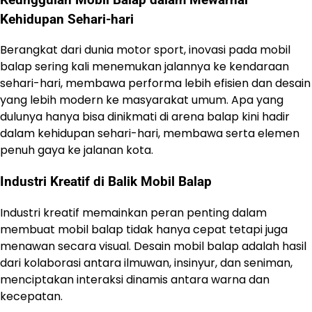
Kehidupan Sehari-hari
Berangkat dari dunia motor sport, inovasi pada mobil
balap sering kali menemukan jalannya ke kendaraan
sehari-hari, membawa performa lebih efisien dan desain
yang lebih modern ke masyarakat umum. Apa yang
dulunya hanya bisa dinikmati di arena balap kini hadir
dalam kehidupan sehari-hari, membawa serta elemen
penuh gaya ke jalanan kota.
Industri Kreatif di Balik Mobil Balap
Industri kreatif memainkan peran penting dalam
membuat mobil balap tidak hanya cepat tetapi juga
menawan secara visual. Desain mobil balap adalah hasil
dari kolaborasi antara ilmuwan, insinyur, dan seniman,
menciptakan interaksi dinamis antara warna dan
kecepatan.