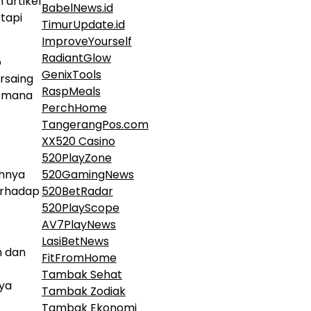
artikel
BabelNews.id
tapi
TimurUpdate.id
ImproveYourself
RadiantGlow
p
GenixTools
rsaing
RaspMeals
i mana
PerchHome
TangerangPos.com
XX520 Casino
520PlayZone
uhnya
520GamingNews
terhadap
520BetRadar
520PlayScope
AV7PlayNews
LasiBetNews
n dan
FitFromHome
Tambak Sehat
ya
Tambak Zodiak
Tambak Ekonomi