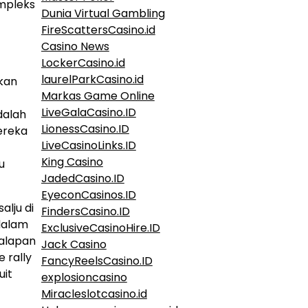
ompleks
Dunia Virtual Gambling
FireScattersCasino.id
Casino News
LockerCasino.id
laurelParkCasino.id
rkan
Markas Game Online
LiveGalaCasino.ID
dalah
LionessCasino.ID
mereka
LiveCasinoLinks.ID
King Casino
u
JadedCasino.ID
EyeconCasinos.ID
alju di
FindersCasino.ID
dalam
ExclusiveCasinoHire.ID
balapan
Jack Casino
 rally
FancyReelsCasino.ID
uit
explosioncasino
Miracleslotcasino.id