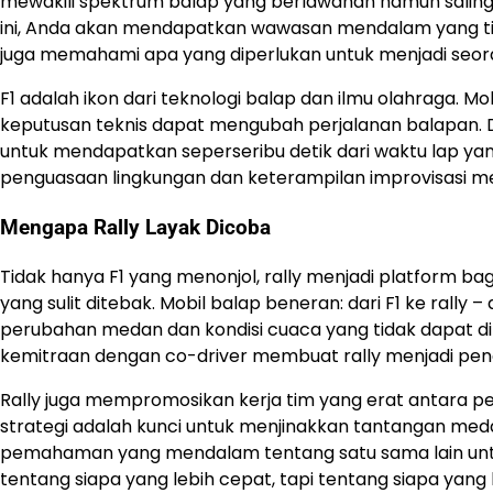
mewakili spektrum balap yang berlawanan namun saling
ini, Anda akan mendapatkan wawasan mendalam yang ti
juga memahami apa yang diperlukan untuk menjadi seor
F1 adalah ikon dari teknologi balap dan ilmu olahraga. 
keputusan teknis dapat mengubah perjalanan balapan. D
untuk mendapatkan seperseribu detik dari waktu lap yan
penguasaan lingkungan dan keterampilan improvisasi men
Mengapa Rally Layak Dicoba
Tidak hanya F1 yang menonjol, rally menjadi platform
yang sulit ditebak. Mobil balap beneran: dari F1 ke ral
perubahan medan dan kondisi cuaca yang tidak dapat di
kemitraan dengan co-driver membuat rally menjadi p
Rally juga mempromosikan kerja tim yang erat antara 
strategi adalah kunci untuk menjinakkan tantangan med
pemahaman yang mendalam tentang satu sama lain untu
tentang siapa yang lebih cepat, tapi tentang siapa yang l