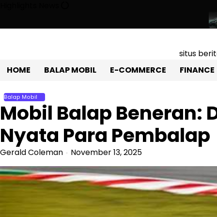
Skip
Highlights News
to
content
l Sport Listrik Atap Terbuka Yang Mencuri Perhatian!
Toyota Gr8
situs ber
HOME
BALAP MOBIL
E-COMMERCE
FINANCE
Balap Mobil
Mobil Balap Beneran: D
Nyata Para Pembalap
Gerald Coleman
November 13, 2025