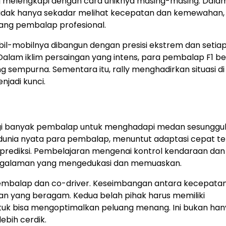
 melengkapi dengan cara uniknya masing-masing. Dalam 
dak hanya sekadar melihat kecepatan dan kemewahan, 
ang pembalap profesional.
Mobil-mobilnya dibangun dengan presisi ekstrem dan setia
alam iklim persaingan yang intens, para pembalap F1 be
g sempurna. Sementara itu, rally menghadirkan situasi d
jadi kunci.
 bagi banyak pembalap untuk menghadapi medan sesungg
ly – dunia nyata para pembalap, menuntut adaptasi cepat 
prediksi. Pembelajaran mengenai kontrol kendaraan dan
engalaman yang mengedukasi dan memuaskan.
pembalap dan co-driver. Keseimbangan antara kecepata
an yang beragam. Kedua belah pihak harus memiliki
k bisa mengoptimalkan peluang menang. Ini bukan han
ebih cerdik.