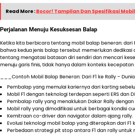
Read More :
Bocor! Tampilan Dan Spesifikasi Mobil
Perjalanan Menuju Kesuksesan Balap
Ketika kita berbicara tentang mobil balap beneran: dari 
bahwa kedua jenis balap tersebut memerlukan dedikasi dan
tentang mengatasi batasan diri sendiri dan mencari k
menuju garis finis, tidak hanya dalam konteks kecepatan 
___Contoh Mobil Balap Beneran: Dari F1 ke Rally – Dun
Pembalap yang memulai kariernya dari karting sebel
Mobil F1 dengan teknologi terdepan seperti ERS dan D
Pembalap rally yang menaklukan Dakar Rally denga
Mobil rally yang dimodifikasi untuk berbagai kondisi 
Kemitraan co-driver dan navigator dalam ajang rally.
Evolusi teknologi mobil balap yang diterapkan dari F1 ke
Perbedaan strategi pit stop antara F1 dan rally untu