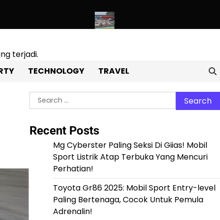
k Pemula Adrenalin!
Tragedi Di Sirkuit Sentul! Balap Touring D
g terjadi.
RTY
TECHNOLOGY
TRAVEL
Search
for:
Recent Posts
Mg Cyberster Paling Seksi Di Giias! Mobil
Sport Listrik Atap Terbuka Yang Mencuri
Perhatian!
Toyota Gr86 2025: Mobil Sport Entry-level
Paling Bertenaga, Cocok Untuk Pemula
Adrenalin!