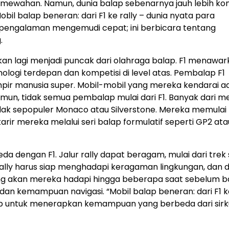
kemewahan. Namun, dunia balap sebenarnya jauh lebih k
l balap beneran: dari F1 ke rally – dunia nyata para
pengalaman mengemudi cepat; ini berbicara tentang
.
gukan lagi menjadi puncak dari olahraga balap. F1 menawa
logi terdepan dan kompetisi di level atas. Pembalap F1
pir manusia super. Mobil-mobil yang mereka kendarai a
 Namun, tidak semua pembalap mulai dari F1. Banyak dari 
idak sepopuler Monaco atau Silverstone. Mereka memulai
rir mereka melalui seri balap formulatif seperti GP2 ata
eda dengan F1. Jalur rally dapat beragam, mulai dari trek s
rally harus siap menghadapi keragaman lingkungan, dan 
yang akan mereka hadapi hingga beberapa saat sebelum 
i dan kemampuan navigasi. “Mobil balap beneran: dari F1 ke
 untuk menerapkan kemampuan yang berbeda dari sirk