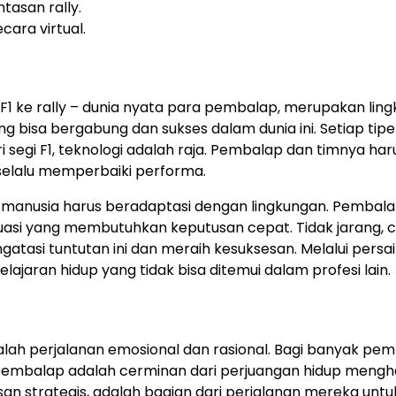
tasan rally.
cara virtual.
 F1 ke rally – dunia nyata para pembalap, merupakan lin
 bisa bergabung dan sukses dalam dunia ini. Setiap tipe
segi F1, teknologi adalah raja. Pembalap dan timnya har
 selalu memperbaiki performa.
ana manusia harus beradaptasi dengan lingkungan. Pembal
si yang membutuhkan keputusan cepat. Tidak jarang, c
tasi tuntutan ini dan meraih kesuksesan. Melalui persai
ajaran hidup yang tidak bisa ditemui dalam profesi lain.
ah perjalanan emosional dan rasional. Bagi banyak pem
ra pembalap adalah cerminan dari perjuangan hidup meng
san strategis, adalah bagian dari perjalanan mereka untu