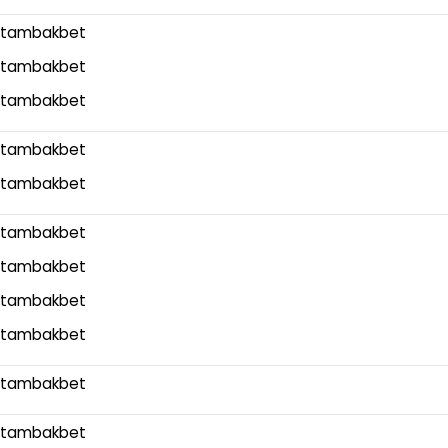
tambakbet
tambakbet
tambakbet
tambakbet
tambakbet
tambakbet
tambakbet
tambakbet
tambakbet
tambakbet
tambakbet