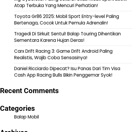
Atap Terbuka Yang Mencuri Perhatian!
Toyota Gr86 2025: Mobil Sport Entry-level Paling
Bertenaga, Cocok Untuk Pemula Adrenalin!
Tragedi Di Sirkuit Sentul! Balap Touring Dihentikan
Sementara Karena Hujan Deras!
Carx Drift Racing 3: Game Drift Android Paling
Realistis, Wajib Coba Sensasinya!
Daniel Ricciardo Dipecat? Isu Panas Dari Tim Visa
Cash App Racing Bulls Bikin Penggemar Syok!
Recent Comments
Categories
Balap Mobil