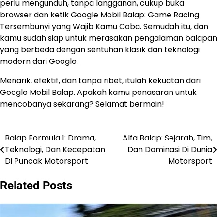
perlu mengunduh, tanpa langganan, cukup buka
browser dan ketik Google Mobil Balap: Game Racing
Tersembunyi yang Wajib Kamu Coba. Semudah itu, dan
kamu sudah siap untuk merasakan pengalaman balapan
yang berbeda dengan sentuhan klasik dan teknologi
modern dari Google.
Menarik, efektif, dan tanpa ribet, itulah kekuatan dari
Google Mobil Balap. Apakah kamu penasaran untuk
mencobanya sekarang? Selamat bermain!
Balap Formula 1: Drama,
Alfa Balap: Sejarah, Tim,
Post
Teknologi, Dan Kecepatan
Dan Dominasi Di Dunia
navigation
Di Puncak Motorsport
Motorsport
Related Posts