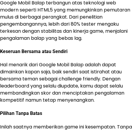
Google Mobil Balap terbangun atas teknologi web
modern seperti HTML5 yang memungkinkan pemutaran
mulus di berbagai perangkat. Dari penelitian
pengembangannya, lebih dari 80% tester mengaku
terkesan dengan stabilitas dan kinerja game, menjalani
pengalaman balap yang bebas lag.
Keseruan Bersama atau Sendiri
Hal menarik dari Google Mobil Balap adalah dapat
dimainkan kapan saja, baik sendiri saat istirahat atau
bersama teman sebagai challenge friendly. Dengan
leaderboard yang selalu diupdate, kamu dapat selalu
membandingkan skor dan menciptakan pengalaman
kompetitif namun tetap menyenangkan.
Pilihan Tanpa Batas
Inilah saatnya memberikan game ini kesempatan. Tanpa