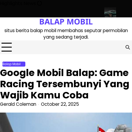
Skip
Highlights News
to
content
BALAP MOBIL
strik Atap Terbuka Yang Mencuri Perhatian!
Toyota Gr86 2025: Mo
situs berita balap mobil membahas seputar permobilan
yang sedang terjadi.
Balap Mobil
Google Mobil Balap: Game
Racing Tersembunyi Yang
Wajib Kamu Coba
Gerald Coleman
October 22, 2025