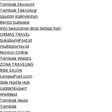
Tambak Ekonomi
Tambak Teknologi
Liputan Kalimantan
Berita Sulawesi
Info Seputaran Bola Setiap hari
ORMAS TRAVEL
SukabumiPost.id
multisportsy.id
Nonton Online
Tambak Wisata
ZONA TRAVELING
RISK SALON
LangsaPost.com
Side Hustle Hub
LadakhExpert
WellNest
Tambak News
Tambak