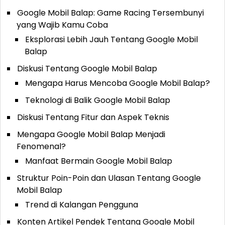
Google Mobil Balap: Game Racing Tersembunyi
yang Wajib Kamu Coba
Eksplorasi Lebih Jauh Tentang Google Mobil
Balap
Diskusi Tentang Google Mobil Balap
Mengapa Harus Mencoba Google Mobil Balap?
Teknologi di Balik Google Mobil Balap
Diskusi Tentang Fitur dan Aspek Teknis
Mengapa Google Mobil Balap Menjadi
Fenomenal?
Manfaat Bermain Google Mobil Balap
Struktur Poin-Poin dan Ulasan Tentang Google
Mobil Balap
Trend di Kalangan Pengguna
Konten Artikel Pendek Tentang Google Mobil