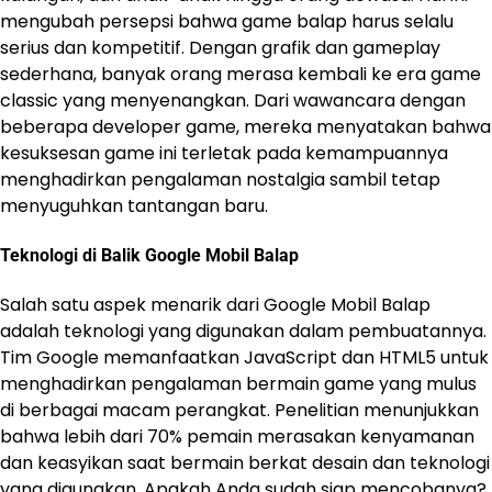
mengubah persepsi bahwa game balap harus selalu
serius dan kompetitif. Dengan grafik dan gameplay
sederhana, banyak orang merasa kembali ke era game
classic yang menyenangkan. Dari wawancara dengan
beberapa developer game, mereka menyatakan bahwa
kesuksesan game ini terletak pada kemampuannya
menghadirkan pengalaman nostalgia sambil tetap
menyuguhkan tantangan baru.
Teknologi di Balik Google Mobil Balap
Salah satu aspek menarik dari Google Mobil Balap
adalah teknologi yang digunakan dalam pembuatannya.
Tim Google memanfaatkan JavaScript dan HTML5 untuk
menghadirkan pengalaman bermain game yang mulus
di berbagai macam perangkat. Penelitian menunjukkan
bahwa lebih dari 70% pemain merasakan kenyamanan
dan keasyikan saat bermain berkat desain dan teknologi
yang digunakan. Apakah Anda sudah siap mencobanya?