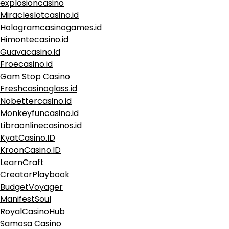
explosioncasino
Miracleslotcasino.id
Hologramcasinogames.id
Himontecasino.id
Guavacasino.id
Froecasino.id
Gam Stop Casino
Freshcasinoglass.id
Nobettercasino.id
Monkeyfuncasino.id
Libraonlinecasinos.id
KyatCasino.ID
KroonCasino.ID
LearnCraft
CreatorPlaybook
BudgetVoyager
ManifestSoul
RoyalCasinoHub
Samosa Casino