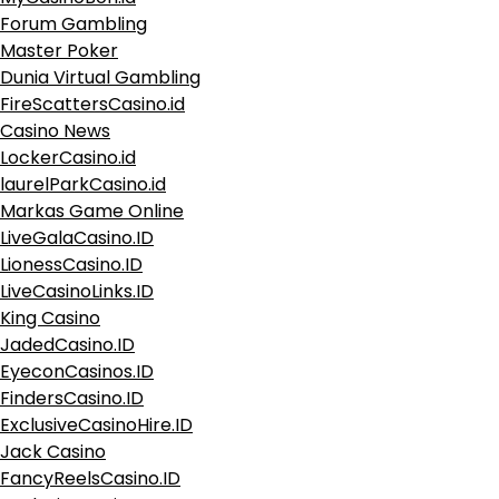
Forum Gambling
Master Poker
Dunia Virtual Gambling
FireScattersCasino.id
Casino News
LockerCasino.id
laurelParkCasino.id
Markas Game Online
LiveGalaCasino.ID
LionessCasino.ID
LiveCasinoLinks.ID
King Casino
JadedCasino.ID
EyeconCasinos.ID
FindersCasino.ID
ExclusiveCasinoHire.ID
Jack Casino
FancyReelsCasino.ID