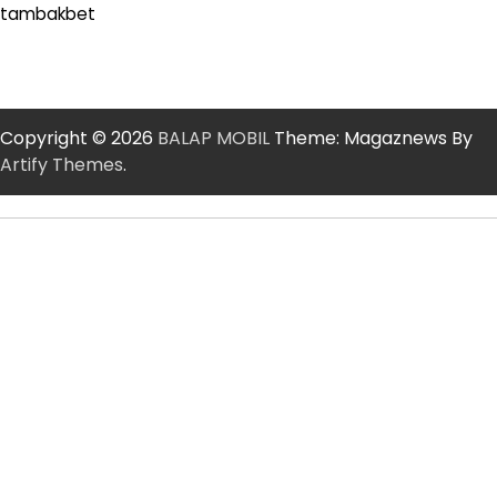
tambakbet
Copyright © 2026
BALAP MOBIL
Theme: Magaznews By
Artify Themes
.