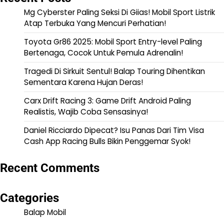
Mg Cyberster Paling Seksi Di Giias! Mobil Sport Listrik
Atap Terbuka Yang Mencuri Perhatian!
Toyota Gr86 2025: Mobil Sport Entry-level Paling
Bertenaga, Cocok Untuk Pemula Adrenalin!
Tragedi Di Sirkuit Sentul! Balap Touring Dihentikan
Sementara Karena Hujan Deras!
Carx Drift Racing 3: Game Drift Android Paling
Realistis, Wajib Coba Sensasinya!
Daniel Ricciardo Dipecat? Isu Panas Dari Tim Visa
Cash App Racing Bulls Bikin Penggemar Syok!
Recent Comments
Categories
Balap Mobil