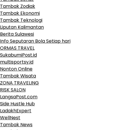
Tambak Zodiak
Tambak Ekonomi
Tambak Teknologi
Liputan Kalimantan
Berita Sulawesi
Info Seputaran Bola Setiap hari
ORMAS TRAVEL
SukabumiPost.id
multisportsy.id
Nonton Online
Tambak Wisata
ZONA TRAVELING
RISK SALON
LangsaPost.com
Side Hustle Hub
LadakhExpert
WellNest
Tambak News