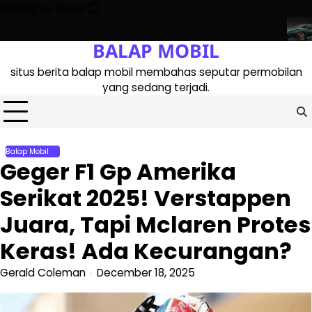
Skip
Highlights News
to
content
BALAP MOBIL
 Sport Listrik Atap Terbuka Yang Mencuri Perhatian!
Toyota Gr86
situs berita balap mobil membahas seputar permobilan
yang sedang terjadi.
Balap Mobil
Geger F1 Gp Amerika
Serikat 2025! Verstappen
Juara, Tapi Mclaren Protes
Keras! Ada Kecurangan?
Gerald Coleman
December 18, 2025