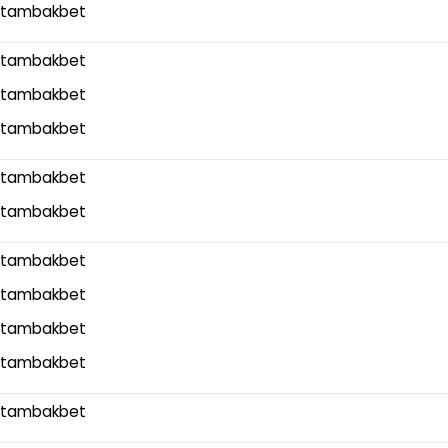
tambakbet
tambakbet
tambakbet
tambakbet
tambakbet
tambakbet
tambakbet
tambakbet
tambakbet
tambakbet
tambakbet