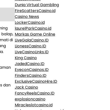
Dunia Virtual Gambling
FireScattersCasino.id
Casino News
LockerCasino.id
ming
laurelParkCasino.id
 balap,
Markas Game Online
mati di
LiveGalaCasino.ID
yang
LionessCasino.ID
a.
LiveCasinoLinks.ID
King Casino
JadedCasino.ID
g aman
EyeconCasinos.ID
FindersCasino.ID
ExclusiveCasinoHire.ID
as dan
Jack Casino
FancyReelsCasino.ID
explosioncasino
Miracleslotcasino.id