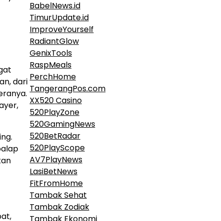
BabelNews.id
TimurUpdate.id
ImproveYourself
RadiantGlow
GenixTools
RaspMeals
gat
PerchHome
n, dari
TangerangPos.com
eranya.
XX520 Casino
ayer,
520PlayZone
520GamingNews
520BetRadar
ng.
520PlayScope
balap
AV7PlayNews
kan
LasiBetNews
FitFromHome
Tambak Sehat
Tambak Zodiak
at,
Tambak Ekonomi