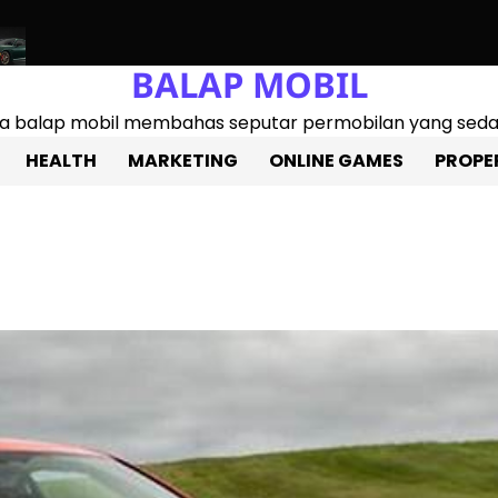
BALAP MOBIL
86 2025: Mobil Sport Entry-level Paling Bertenaga, Cocok Untu
ita balap mobil membahas seputar permobilan yang sedan
HEALTH
MARKETING
ONLINE GAMES
PROPE