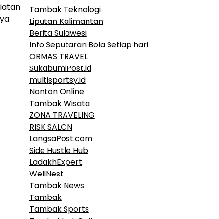
iatan
Tambak Teknologi
nya
Liputan Kalimantan
Berita Sulawesi
Info Seputaran Bola Setiap hari
ORMAS TRAVEL
SukabumiPost.id
multisportsy.id
Nonton Online
Tambak Wisata
ZONA TRAVELING
RISK SALON
LangsaPost.com
Side Hustle Hub
LadakhExpert
WellNest
Tambak News
Tambak
Tambak Sports