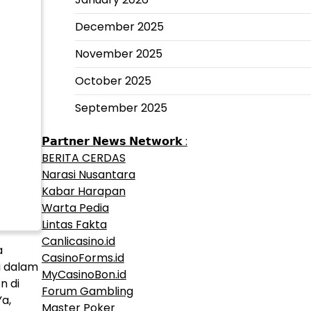
December 2025
November 2025
October 2025
September 2025
𝗣𝗮𝗿𝘁𝗻𝗲𝗿 𝗡𝗲𝘄𝘀 𝗡𝗲𝘁𝘄𝗼𝗿𝗸 :
BERITA CERDAS
Narasi Nusantara
Kabar Harapan
Warta Pedia
Lintas Fakta
Canlicasino.id
a
CasinoForms.id
i dalam
MyCasinoBon.id
n di
Forum Gambling
a,
Master Poker