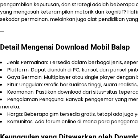
pengambilan keputusan, dan strategi adalah beberapa di
yang mengasah keterampilan motorik dan kognitif? Hal
sekadar permainan, melainkan juga alat pendidikan yang 
—
Detail Mengenai Download Mobil Balap
Jenis Permainan: Tersedia dalam berbagai jenis, seperti
Platform: Dapat diunduh di PC, konsol, dan ponsel pint
Gaya Bermain: Multiplayer atau single player dengan
Fitur Unggulan: Grafis berkualitas tinggi, suara realisti
Keamanan: Pastikan download dari situs-situs teperc
Pengalaman Pengguna: Banyak penggemar yang meni
mereka.
Harga: Beberapa gim tersedia gratis, tetapi ada jug
Komunitas: Ada forum online di mana para penggemar 
Keunggulan yang Ditawarkan oleh Downlo