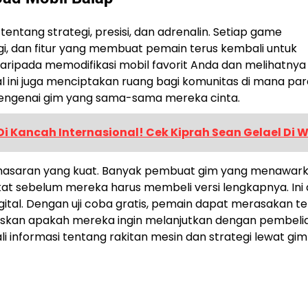
tentang strategi, presisi, dan adrenalin. Setiap game
gi, dan fitur yang membuat pemain terus kembali untuk
aripada memodifikasi mobil favorit Anda dan melihatnya
al ini juga menciptakan ruang bagi komunitas di mana par
 mengenai gim yang sama-sama mereka cinta.
i Kancah Internasional! Cek Kiprah Sean Gelael Di 
pemasaran yang kuat. Banyak pembuat gim yang menawar
at sebelum mereka harus membeli versi lengkapnya. Ini
igital. Dengan uji coba gratis, pemain dapat merasakan te
kan apakah mereka ingin melanjutkan dengan pembelia
 informasi tentang rakitan mesin dan strategi lewat gim 