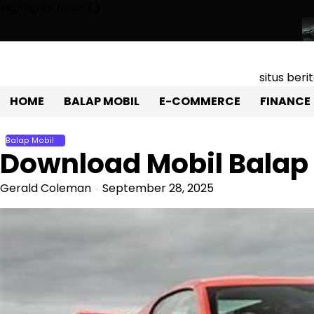
Skip
Highlights News
to
content
il Sport Listrik Atap Terbuka Yang Mencuri Perhatian!
Toyota Gr
situs ber
HOME
BALAP MOBIL
E-COMMERCE
FINANCE
Balap Mobil
Download Mobil Balap
Gerald Coleman
September 28, 2025