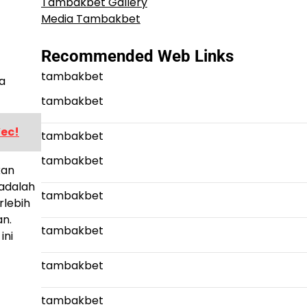
Tambakbet Gallery
Media Tambakbet
Recommended Web Links
tambakbet
a
tambakbet
Wec!
tambakbet
tambakbet
kan
 adalah
tambakbet
rlebih
n.
tambakbet
ini
tambakbet
tambakbet