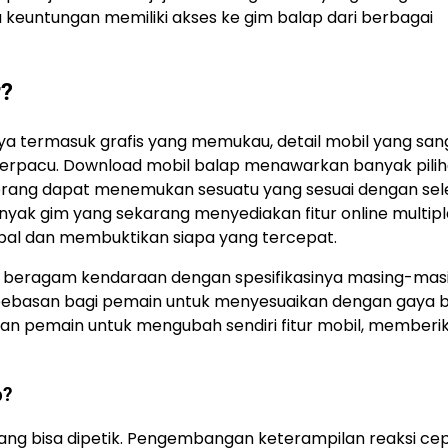
knya keuntungan memiliki akses ke gim balap dari berbagai
r?
ya termasuk grafis yang memukau, detail mobil yang san
erpacu. Download mobil balap menawarkan banyak piliha
p orang dapat menemukan sesuatu yang sesuai dengan sel
nyak gim yang sekarang menyediakan fitur online multipl
al dan membuktikan siapa yang tercepat.
n beragam kendaraan dengan spesifikasinya masing-masi
 kebebasan bagi pemain untuk menyesuaikan dengan gaya 
n pemain untuk mengubah sendiri fitur mobil, memberi
p?
 yang bisa dipetik. Pengembangan keterampilan reaksi cep