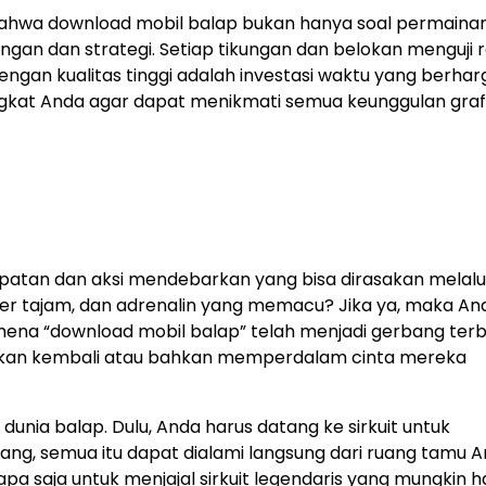
ahwa download mobil balap bukan hanya soal permainan.
an dan strategi. Setiap tikungan dan belokan menguji r
ngan kualitas tinggi adalah investasi waktu yang berhar
gkat Anda agar dapat menikmati semua keunggulan graf
cepatan dan aksi mendebarkan yang bisa dirasakan melalui
 tajam, dan adrenalin yang memacu? Jika ya, maka And
omena “download mobil balap” telah menjadi gerbang ter
pkan kembali atau bahkan memperdalam cinta mereka
unia balap. Dulu, Anda harus datang ke sirkuit untuk
ng, semua itu dapat dialami langsung dari ruang tamu A
pa saja untuk menjajal sirkuit legendaris yang mungkin 