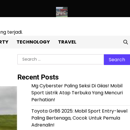
k Pemula Adrenalin!
Tragedi Di Sirkuit Sentul! Balap Touring D
g terjadi.
RTY
TECHNOLOGY
TRAVEL
Search
for:
Recent Posts
Mg Cyberster Paling Seksi Di Giias! Mobil
Sport Listrik Atap Terbuka Yang Mencuri
Perhatian!
Toyota Gr86 2025: Mobil Sport Entry-level
Paling Bertenaga, Cocok Untuk Pemula
Adrenalin!