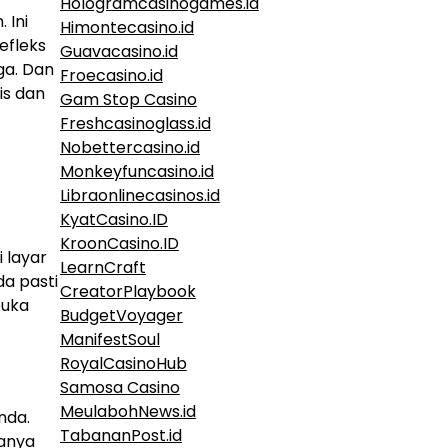
Hologramcasinogames.id
 Ini
Himontecasino.id
efleks
Guavacasino.id
ga. Dan
Froecasino.id
is dan
Gam Stop Casino
Freshcasinoglass.id
Nobettercasino.id
Monkeyfuncasino.id
Libraonlinecasinos.id
KyatCasino.ID
KroonCasino.ID
 layar
LearnCraft
a pasti
CreatorPlaybook
buka
BudgetVoyager
ManifestSoul
RoyalCasinoHub
Samosa Casino
MeulabohNews.id
nda.
TabananPost.id
hanya