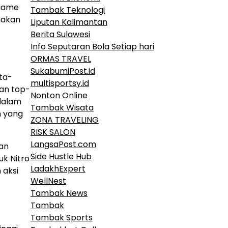
 game
Tambak Teknologi
nakan
Liputan Kalimantan
Berita Sulawesi
Info Seputaran Bola Setiap hari
ORMAS TRAVEL
SukabumiPost.id
ta-
multisportsy.id
aan top-
Nonton Online
dalam
Tambak Wisata
n yang
ZONA TRAVELING
RISK SALON
LangsaPost.com
pan
Side Hustle Hub
uk Nitro
LadakhExpert
 aksi
WellNest
Tambak News
Tambak
Tambak Sports