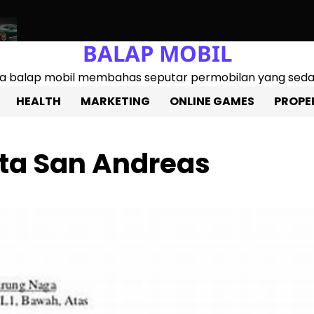
BALAP MOBIL
Gr86 2025: Mobil Sport Entry-level Paling Bertenaga, Cocok Un
ita balap mobil membahas seputar permobilan yang sedan
HEALTH
MARKETING
ONLINE GAMES
PROPE
Gta San Andreas