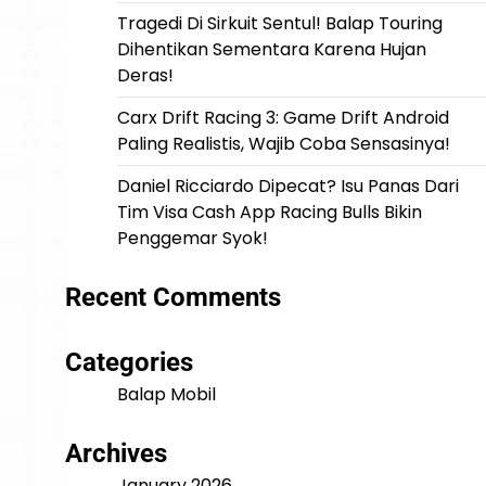
Tragedi Di Sirkuit Sentul! Balap Touring
Dihentikan Sementara Karena Hujan
Deras!
Carx Drift Racing 3: Game Drift Android
Paling Realistis, Wajib Coba Sensasinya!
Daniel Ricciardo Dipecat? Isu Panas Dari
Tim Visa Cash App Racing Bulls Bikin
Penggemar Syok!
Recent Comments
Categories
Balap Mobil
Archives
January 2026