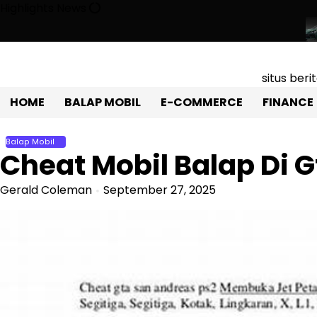
Skip
Highlights News
to
content
obil Sport Listrik Atap Terbuka Yang Mencuri Perhatian!
Toyota 
situs ber
HOME
BALAP MOBIL
E-COMMERCE
FINANCE
Balap Mobil
Cheat Mobil Balap Di 
Gerald Coleman
September 27, 2025