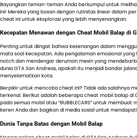
Bayangkan teman-teman Anda berkumpul untuk melihat
ini! Mereka yang bosan dengan rutinitas linear dalam
cheat ini untuk eksplorasi yang lebih menyenangkan.
Kecepatan Menawan dengan Cheat Mobil Balap di 
Penting untuk diingat bahwa kesenangan dalam menggun
mata soal kecepatan. Ada pengalaman emosional yang ter
notch dan mendengar deruman mesin yang mendebarkan.
dunia GTA San Andreas, apakah itu menjadi bandar jalan
menyelamatkan kota.
Berpikir untuk mencoba cheat ini? Tidak ada salahnya 
terkenal. Berikut adalah beberapa cheat mobil balap di
pada semua mobil atau “BUBBLECARS” untuk membuat mob
keren Anda dan bagikan di media sosial untuk mendapat
Dunia Tanpa Batas dengan Mobil Balap