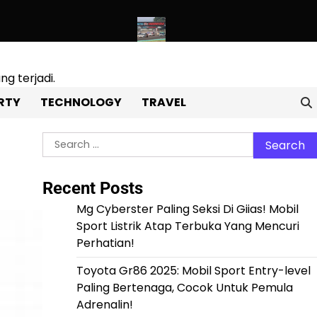
tuk Pemula Adrenalin!
Tragedi Di Sirkuit Sentul! Balap Touring
g terjadi.
RTY
TECHNOLOGY
TRAVEL
Search
for:
Recent Posts
Mg Cyberster Paling Seksi Di Giias! Mobil
Sport Listrik Atap Terbuka Yang Mencuri
Perhatian!
Toyota Gr86 2025: Mobil Sport Entry-level
Paling Bertenaga, Cocok Untuk Pemula
Adrenalin!