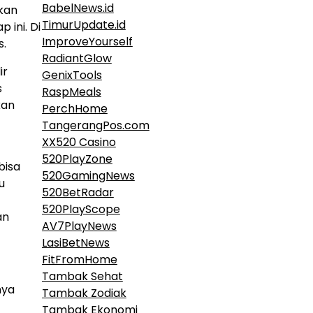
BabelNews.id
kan
TimurUpdate.id
ini. Di
ImproveYourself
s.
RadiantGlow
ir
GenixTools
s
RaspMeals
kan
PerchHome
TangerangPos.com
XX520 Casino
520PlayZone
bisa
520GamingNews
u
520BetRadar
520PlayScope
an
AV7PlayNews
LasiBetNews
FitFromHome
Tambak Sehat
nya
Tambak Zodiak
Tambak Ekonomi