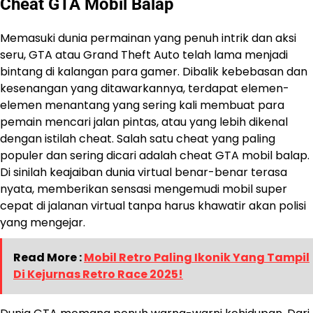
Cheat GTA Mobil Balap
Memasuki dunia permainan yang penuh intrik dan aksi
seru, GTA atau Grand Theft Auto telah lama menjadi
bintang di kalangan para gamer. Dibalik kebebasan dan
kesenangan yang ditawarkannya, terdapat elemen-
elemen menantang yang sering kali membuat para
pemain mencari jalan pintas, atau yang lebih dikenal
dengan istilah cheat. Salah satu cheat yang paling
populer dan sering dicari adalah cheat GTA mobil balap.
Di sinilah keajaiban dunia virtual benar-benar terasa
nyata, memberikan sensasi mengemudi mobil super
cepat di jalanan virtual tanpa harus khawatir akan polisi
yang mengejar.
Read More :
Mobil Retro Paling Ikonik Yang Tampil
Di Kejurnas Retro Race 2025!