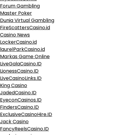
Forum Gambling
Master Poker
Dunia Virtual Gambling
FireScattersCasino.id
Casino News
LockerCasino.id
laurelParkCasino.id
Markas Game Online
LiveGalaCasino.ID
LionessCasino.ID
LiveCasinoLinks.ID
King Casino
JadedCasino.ID
EyeconCasinos.ID
FindersCasino.ID
ExclusiveCasinoHire.ID
Jack Casino
FancyReelsCasino.ID