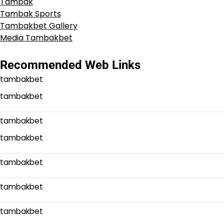
Tambak
Tambak Sports
Tambakbet Gallery
Media Tambakbet
Recommended Web Links
tambakbet
tambakbet
tambakbet
tambakbet
tambakbet
tambakbet
tambakbet