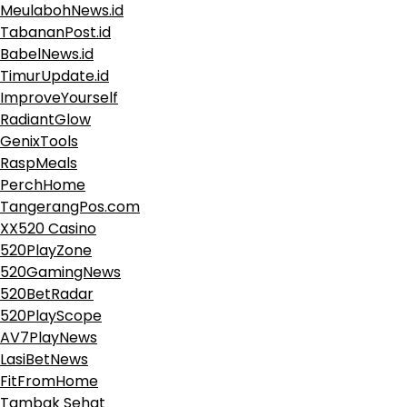
MeulabohNews.id
TabananPost.id
BabelNews.id
TimurUpdate.id
ImproveYourself
RadiantGlow
GenixTools
RaspMeals
PerchHome
TangerangPos.com
XX520 Casino
520PlayZone
520GamingNews
520BetRadar
520PlayScope
AV7PlayNews
LasiBetNews
FitFromHome
Tambak Sehat