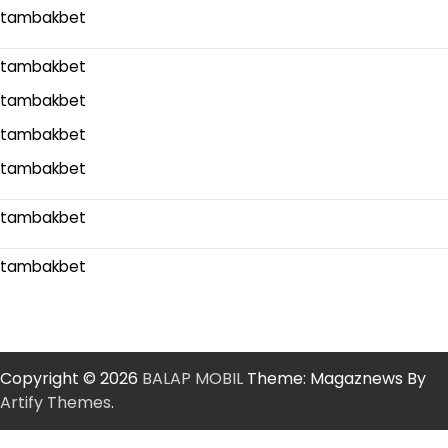
tambakbet
tambakbet
tambakbet
tambakbet
tambakbet
tambakbet
tambakbet
Copyright © 2026
BALAP MOBIL
Theme: Magaznews By
Artify Themes
.