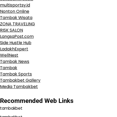
multisportsy.id
Nonton Online
Tambak Wisata
ZONA TRAVELING
RISK SALON
LangsaPost.com
Side Hustle Hub
LadakhExpert
WellNest
Tambak News
Tambak
Tambak Sports
Tambakbet Gallery
Media Tambakbet
Recommended Web Links
tambakbet