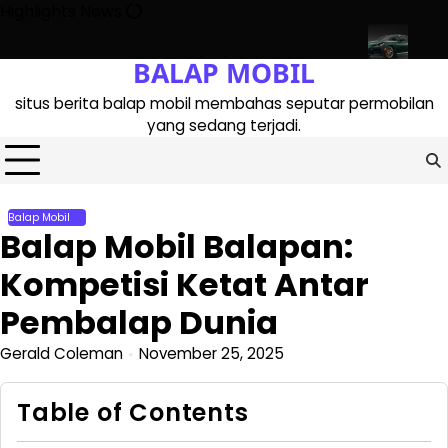
Skip
Highlights News
to
content
BALAP MOBIL
port Listrik Atap Terbuka Yang Mencuri Perhatian!
Toyota Gr86 2
situs berita balap mobil membahas seputar permobilan
yang sedang terjadi.
Balap Mobil
Balap Mobil Balapan:
Kompetisi Ketat Antar
Pembalap Dunia
Gerald Coleman
November 25, 2025
Table of Contents