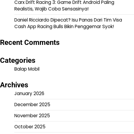
Carx Drift Racing 3: Game Drift Android Paling
Realistis, Wajib Coba Sensasinya!
Daniel Ricciardo Dipecat? Isu Panas Dari Tim Visa
Cash App Racing Bulls Bikin Penggemar Syok!
Recent Comments
Categories
Balap Mobil
Archives
January 2026
December 2025
November 2025
October 2025