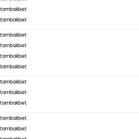
tambakbet
tambakbet
tambakbet
tambakbet
tambakbet
tambakbet
tambakbet
tambakbet
tambakbet
tambakbet
tambakbet