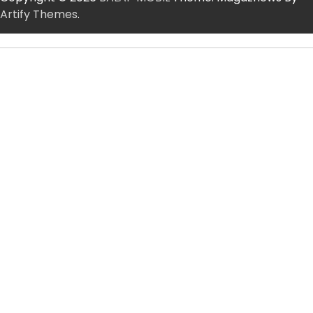
Artify Themes
.