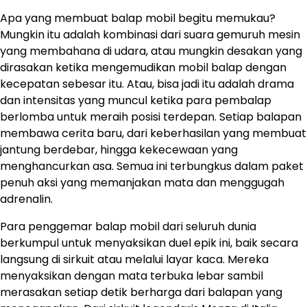
Apa yang membuat balap mobil begitu memukau?
Mungkin itu adalah kombinasi dari suara gemuruh mesin
yang membahana di udara, atau mungkin desakan yang
dirasakan ketika mengemudikan mobil balap dengan
kecepatan sebesar itu. Atau, bisa jadi itu adalah drama
dan intensitas yang muncul ketika para pembalap
berlomba untuk meraih posisi terdepan. Setiap balapan
membawa cerita baru, dari keberhasilan yang membuat
jantung berdebar, hingga kekecewaan yang
menghancurkan asa. Semua ini terbungkus dalam paket
penuh aksi yang memanjakan mata dan menggugah
adrenalin.
Para penggemar balap mobil dari seluruh dunia
berkumpul untuk menyaksikan duel epik ini, baik secara
langsung di sirkuit atau melalui layar kaca. Mereka
menyaksikan dengan mata terbuka lebar sambil
merasakan setiap detik berharga dari balapan yang