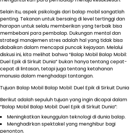
Selain itu, aspek psikologis dari balap mobil sangatlah
penting. Tekanan untuk bersaing di level tertinggi dan
harapan untuk selalu memberikan yang terbaik bisa
membebani para pembalap. Dukungan mental dan
strategi manajemen stres adalah hal yang tidak bisa
diabaikan dalam mencapai puncak kejayaan. Melalui
diskusi ini, kita melihat bahwa “Balap Mobil Balap Mobil:
Duel Epik di Sirkuit Dunia” bukan hanya tentang cepat-
cepat di lintasan, tetapi juga tentang ketahanan
manusia dalam menghadapi tantangan.
Tujuan Balap Mobil Balap Mobil: Duel Epik di Sirkuit Dunia
Berikut adalah sepuluh tujuan yang ingin dicapai dalam
“Balap Mobil Balap Mobil: Duel Epik di Sirkuit Dunia”:
Meningkatkan keunggulan teknologi di dunia balap.
Menghadirkan spektakel yang menghibur bagi
penonton.