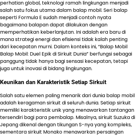
perhatian global, teknologi ramah lingkungan menjadi
salah satu fokus utama dalam balap mobil. Seri balap
seperti Formula E sudah menjadi contoh nyata
bagaimana balapan dapat dilakukan dengan
memperhatikan keberlanjutan. Ini adalah era baru di
mana strategi energi dan efisiensi tidak kalah penting
dari kecepatan murni. Dalam konteks ini, “Balap Mobil
Balap Mobil: Duel Epik di Sirkuit Dunia” berfungsi sebagai
panggung tidak hanya bagi sensasi kecepatan, tetapi
juga untuk inovasi di bidang lingkungan.
Keunikan dan Karakteristik Setiap Sirkuit
Salah satu elemen paling menarik dari dunia balap mobil
adalah keragaman sirkuit di seluruh dunia. Setiap sirkuit
memiliki karakteristik unik yang menawarkan tantangan
tersendiri bagi para pembalap. Misalnya, sirkuit Suzuka di
Jepang dikenal dengan tikungan S-nya yang kompleks,
sementara sirkuit Monako menawarkan persaingan