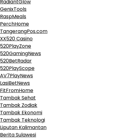
RadiantGlow
GenixTools
RaspMeals
PerchHome
TangerangPos.com
XX520 Casino
520PlayZone
520GamingNews
520BetRadar
520PlayScope
AV7PlayNews
LasiBetNews
FitFromHome
Tambak Sehat
Tambak Zodiak
Tambak Ekonomi
Tambak Teknologi
Liputan Kalimantan
Berita Sulawesi