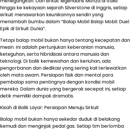
menegangkan. Dari sirkuit legendaris Monza di Italia
hingga ke kekayaan sejarah Silverstone di Inggris, setiap
sirkuit menawarkan keunikannya sendiri yang
menambah bumbu dalam “Balap Mobil Balap Mobil: Duel
Epik di Sirkuit Dunia”.
Tetapi balap mobil bukan hanya tentang kecepatan dan
mesin. Ini adalah pertunjukan keberanian manusia,
keteguhan, serta hibridisasi antara manusia dan
teknologi. Di balik kemewahan dan keriuhan, ada
pengorbanan dan dedikasi yang sering kali terlewatkan
oleh mata awam. Persiapan fisik dan mental para
pembalap sama pentingnya dengan kondisi mobil
mereka. Dalam dunia yang bergerak secepat ini, setiap
detik memiliki dampak dramatis.
Kisah di Balik Layar: Persiapan Menuju Sirkuit
Balap mobil bukan hanya sekedar duduk di belakang
kemudi dan menginjak pedal gas. Setiap tim berlomba