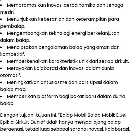
Mempromosikan inovasi aerodinamika dan tenaga
mesin.
Menunjukkan keberanian dan keterampilan para
pembalap.
Mengembangkan teknologi energi berkelanjutan
dalam balap.
Menciptakan pengalaman balap yang aman dan
kompetitif.
Memperkenalkan karakteristik unik dari setiap sirkuit.
Merayakan kolaborasi dan inovasi dalam dunia
otomotif.
Meningkatkan antusiasme dan partisipasi dalam
balap mobil.
Memberikan platform bagi bakat baru dalam dunia
balap.
Dengan tujuan-tujuan ini, “Balap Mobil Balap Mobil: Duel
Epik di Sirkuit Dunia” tidak hanya menjadi ajang balap
bergengsi, tetapi juga sebagai sarana inovasi, kolaborasi,