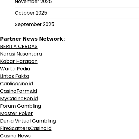
November 2025
October 2025
September 2025
𝗣𝗮𝗿𝘁𝗻𝗲𝗿 𝗡𝗲𝘄𝘀 𝗡𝗲𝘁𝘄𝗼𝗿𝗸 :
BERITA CERDAS
Narasi Nusantara
Kabar Harapan
Warta Pedia
Lintas Fakta
Canlicasino.id
CasinoForms.id
MyCasinoBon.id
Forum Gambling
Master Poker
Dunia Virtual Gambling
FireScattersCasino.id
Casino News