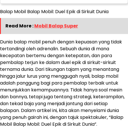
Balap Mobil Balap Mobil: Duel Epik di Sirkuit Dunia
Read More :
Mobil Balap Super
Dunia balap mobil penuh dengan kepuasan yang tidak
tertandingi oleh adrenalin. Sebuah dunia di mana
kecepatan bertemu dengan ketepatan, dan para
pembalap terjun ke dalam duel epik di sirkuit-sirkuit
ternama dunia. Dari tikungan tajam yang menantang
hingga jalur lurus yang menggugah nyali, balap mobil
adalah panggung bagi para pembalap terbaik untuk
menunjukkan kemampuannya. Tidak hanya soal mesin
dan bannya, tetapi juga tentang strategi, keterampilan,
dan tekad baja yang menjadi jantung dari setiap
balapan. Dalam artikel ini, kita akan menyelami dunia
yang penuh gairah ini, dengan tajuk spektakuler, “Balap
Mobil Balap Mobil: Duel Epik di Sirkuit Dunia”.